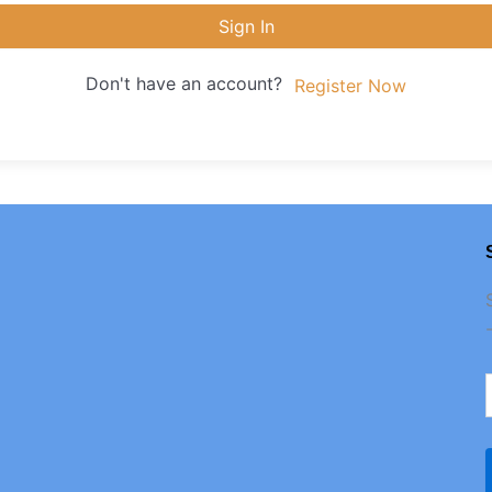
Sign In
Don't have an account?
Register Now
D
c
e