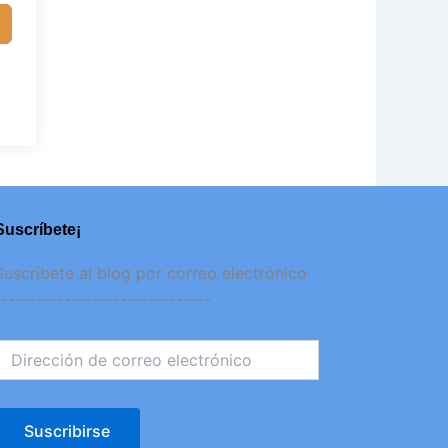
Suscríbete¡
irección
Suscríbete al blog por correo electrónico
de
-------------------------------
orreo
lectrónico
Suscribirse