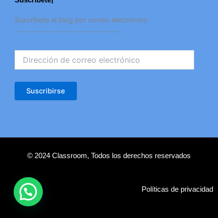
Suscríbete¡
Dirección
Suscríbete al blog por correo electrónico
de
-------------------------------
correo
electrónico
Suscribirse
© 2024 Classroom, Todos los derechos reservados
Políticas de privacidad