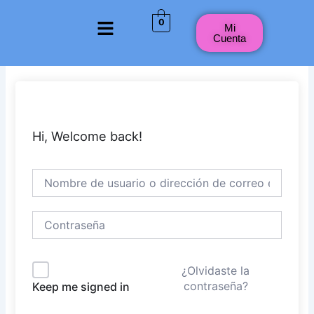
Ir
Menú
0
al
Mi
Cuenta
contenido
Hi, Welcome back!
¿Olvidaste la
contraseña?
Keep me signed in