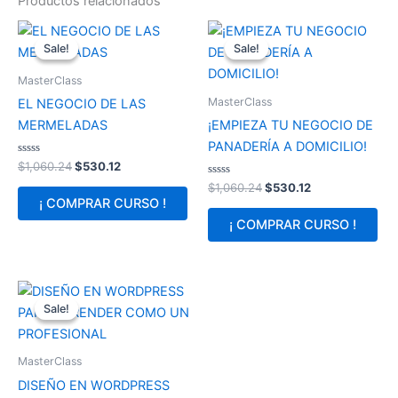
Productos relacionados
Original
Current
Original
Current
price
price
price
price
Sale!
Sale!
Sale!
Sale!
was:
is:
was:
is:
$1,060.24.
$530.12.
$1,060.24.
$530.12.
MasterClass
MasterClass
EL NEGOCIO DE LAS
MERMELADAS
¡EMPIEZA TU NEGOCIO DE
PANADERÍA A DOMICILIO!
Valorado
$
1,060.24
$
530.12
en
0
Valorado
$
1,060.24
$
530.12
de
en
¡ COMPRAR CURSO !
5
0
de
¡ COMPRAR CURSO !
5
Original
Current
price
price
Sale!
Sale!
was:
is:
$1,060.24.
$530.12.
MasterClass
DISEÑO EN WORDPRESS