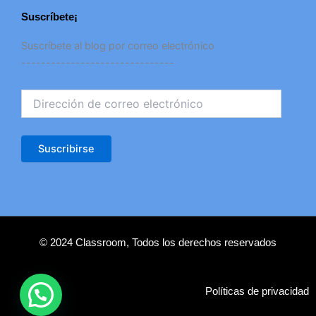
Suscríbete¡
Dirección
Suscríbete al blog por correo electrónico
de
-------------------------------
correo
electrónico
Suscribirse
© 2024 Classroom, Todos los derechos reservados
Políticas de privacidad