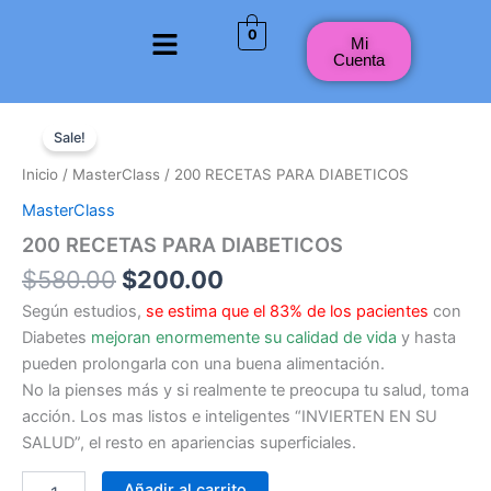
Ir
Menú
0
al
Mi
Cuenta
contenido
Original
Current
200
RECETAS
price
price
Sale!
PARA
was:
is:
Inicio
/
MasterClass
/ 200 RECETAS PARA DIABETICOS
DIABETICOS
$580.00.
$200.00.
cantidad
MasterClass
200 RECETAS PARA DIABETICOS
$
580.00
$
200.00
Según estudios,
se estima que el 83% de los pacientes
con
Diabetes
mejoran enormemente su calidad de vida
y hasta
pueden prolongarla con una buena alimentación.
No la pienses más y si realmente te preocupa tu salud, toma
acción. Los mas listos e inteligentes “INVIERTEN EN SU
SALUD”, el resto en apariencias superficiales.
Añadir al carrito