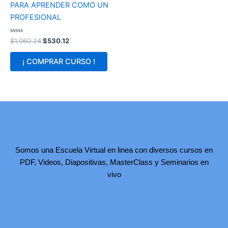
PARA APRENDER COMO UN
PROFESIONAL
Valorado
$
1,060.24
$
530.12
en
0
de
¡ COMPRAR CURSO !
5
Somos una Escuela Virtual en linea con diversos cursos en
PDF, Videos, Diapositivas, MasterClass y Seminarios en
vivo