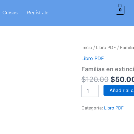
0
Cursos
Regístrate
Origin
Familias
Inicio
/
Libro PDF
/ Famili
en
price
Libro PDF
extinción
was:
-
Familias en extinc
$120.0
Producto
cantidad
$
120.00
$
50.0
Añadir al c
Categoría:
Libro PDF