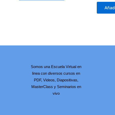
0
de
Añadi
5
Somos una Escuela Virtual en
linea con diversos cursos en
PDF, Videos, Diapositivas,
MasterClass y Seminarios en
vivo