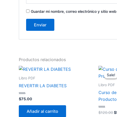
Guardar mi nombre, correo electrónico y sitio we
Productos relacionados
O
p
Sale!
Sale!
w
Libro PDF
$
Libro PDF
REVERTIR LA DIABETES
Curso de
Valorado
$
75.00
Producto
en
0
de
Añadir al carrito
5
Valorado
$
120.00
$
en