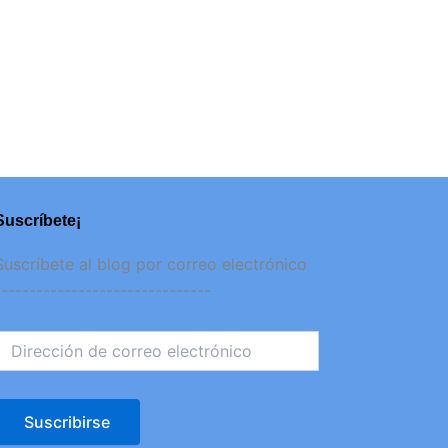
Suscríbete¡
irección
Suscríbete al blog por correo electrónico
de
-------------------------------
orreo
lectrónico
Suscribirse