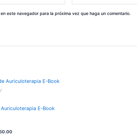
b en este navegador para la próxima vez que haga un comentario.
riginal
Current
rice
price
as:
is:
120.00.
$50.00.
 Auriculoterapia E-Book
50.00