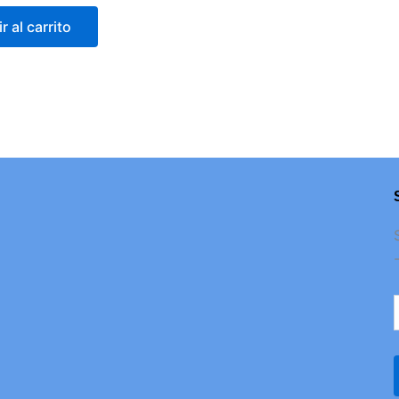
r al carrito
D
c
e